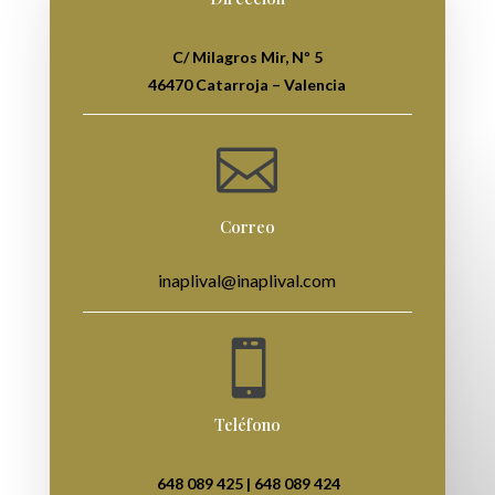
C/ Milagros Mir, Nº 5
46470 Catarroja – Valencia

Correo
inaplival@inaplival.com

Teléfono
648 089 425 |
648 089 424