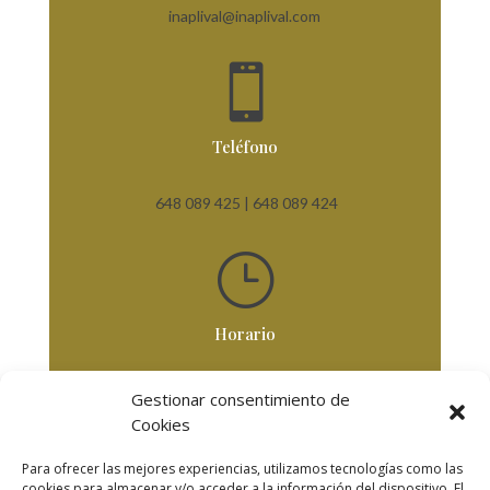
inaplival@inaplival.com

Teléfono
648 089 425 |
648 089 424
}
Horario
De Lunes a Viernes
Gestionar consentimiento de
De 8,30 horas a 18 horas
Cookies
Para ofrecer las mejores experiencias, utilizamos tecnologías como las
cookies para almacenar y/o acceder a la información del dispositivo. El