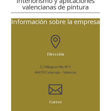
Interiorismo y aplicaciones
valencianas de pintura
Información sobre la empresa

Dirección
C/ Milagros Mir, Nº 5
46470 Catarroja – Valencia

Correo