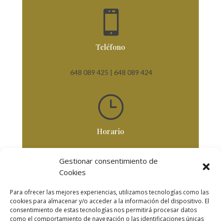

Teléfono
648 089 425 |
648 089 424
}
Horario
De Lunes a Viernes
Gestionar consentimiento de
De 8,30 horas a 18 horas
Cookies
Para ofrecer las mejores experiencias, utilizamos tecnologías como las
cookies para almacenar y/o acceder a la información del dispositivo. El
Secciones
consentimiento de estas tecnologías nos permitirá procesar datos
como el comportamiento de navegación o las identificaciones únicas