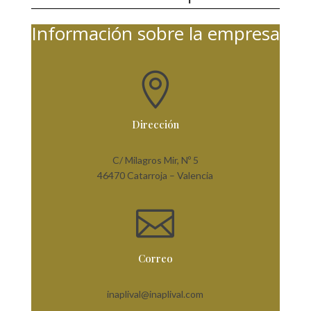
Información sobre la empresa

Dirección
C/ Milagros Mir, Nº 5
46470 Catarroja – Valencia

Correo
inaplival@inaplival.com