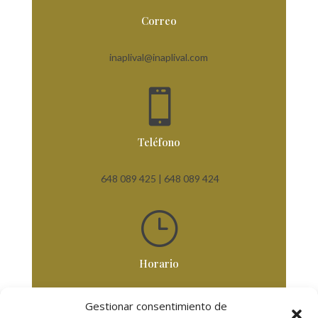
Correo
inaplival@inaplival.com

Teléfono
648 089 425 |
648 089 424
}
Horario
De Lunes a Viernes
Gestionar consentimiento de
De 8,30 horas a 18 horas