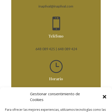
inaplival@inaplival.com

Teléfono
648 089 425 |
648 089 424
}
Horario
De Lunes a Viernes
Gestionar consentimiento de
De 8,30 horas a 18 horas
Cookies
Para ofrecer las mejores experiencias, utilizamos tecnologías como las