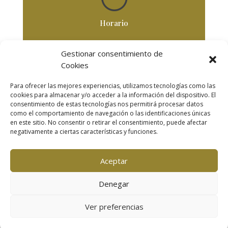
Horario
De Lunes a Viernes
Gestionar consentimiento de
De 8,30 horas a 18 horas
Cookies
Para ofrecer las mejores experiencias, utilizamos tecnologías como las
Secciones
cookies para almacenar y/o acceder a la información del dispositivo. El
consentimiento de estas tecnologías nos permitirá procesar datos
como el comportamiento de navegación o las identificaciones únicas
INICIO
|
TRABAJOS
|
CLIENTES
|
en este sitio. No consentir o retirar el consentimiento, puede afectar
NOSOTROS
|
CONTACTO
|
VIDEOS
negativamente a ciertas características y funciones.
© Copyright | Todos los derechos reservados |
Aviso
legal
| Política de privacidad | Política de cookies
Aceptar
Denegar
Ver preferencias