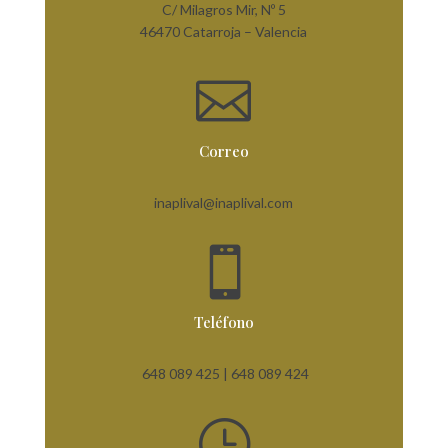
C/ Milagros Mir, Nº 5
46470 Catarroja – Valencia

Correo
inaplival@inaplival.com

Teléfono
648 089 425 |
648 089 424
}