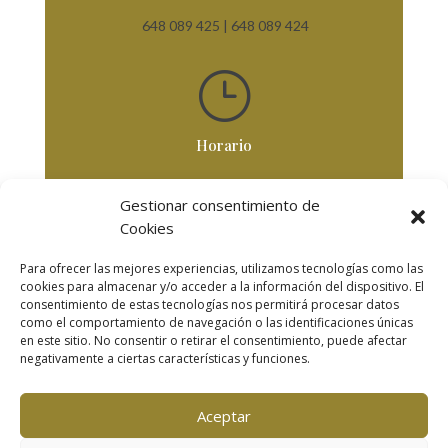
648 089 425 |
648 089 424
}
Horario
De Lunes a Viernes
Gestionar consentimiento de
De 8,30 horas a 18 horas
Cookies
Para ofrecer las mejores experiencias, utilizamos tecnologías como las
Secciones
cookies para almacenar y/o acceder a la información del dispositivo. El
consentimiento de estas tecnologías nos permitirá procesar datos
como el comportamiento de navegación o las identificaciones únicas
INICIO
|
TRABAJOS
|
CLIENTES
|
en este sitio. No consentir o retirar el consentimiento, puede afectar
NOSOTROS
|
CONTACTO
|
VIDEOS
negativamente a ciertas características y funciones.
© Copyright | Todos los derechos reservados |
Aviso
legal
| Política de privacidad | Política de cookies
Aceptar