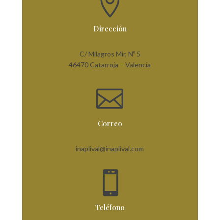

Dirección
C/ Milagros Mir, Nº 5
46470 Catarroja – Valencia

Correo
inaplival@inaplival.com

Teléfono