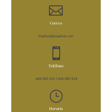

Correo
inaplival@inaplival.com

Teléfono
648 089 425 |
648 089 424
}
Horario