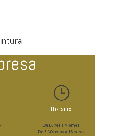
pintura
presa
}
Horario
4
De Lunes a Viernes
De 8,30 horas a 18 horas