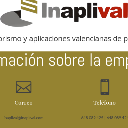
orismo y aplicaciones valencianas de 
rmación sobre la em


Correo
Teléfono
inaplival@inaplival.com
648 089 425 |
648 089 42