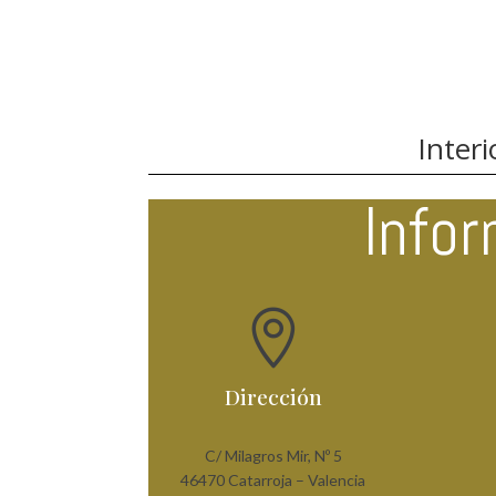
Interi
Info

Dirección
C/ Milagros Mir, Nº 5
46470 Catarroja – Valencia