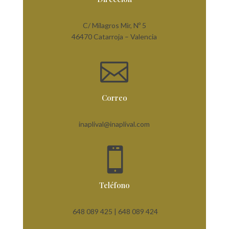
C/ Milagros Mir, Nº 5
46470 Catarroja – Valencia

Correo
inaplival@inaplival.com

Teléfono
648 089 425 |
648 089 424