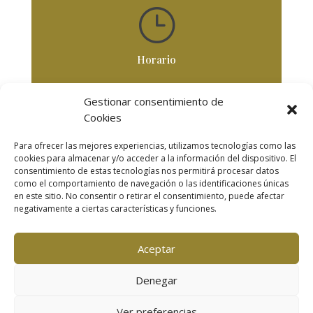
}
Horario
De Lunes a Viernes
Gestionar consentimiento de
De 8,30 horas a 18 horas
Cookies
Para ofrecer las mejores experiencias, utilizamos tecnologías como las
cookies para almacenar y/o acceder a la información del dispositivo. El
Secciones
consentimiento de estas tecnologías nos permitirá procesar datos
como el comportamiento de navegación o las identificaciones únicas
INICIO
|
TRABAJOS
|
CLIENTES
|
en este sitio. No consentir o retirar el consentimiento, puede afectar
NOSOTROS
|
CONTACTO
|
VIDEOS
negativamente a ciertas características y funciones.
© Copyright | Todos los derechos reservados |
Aviso
legal
| Política de privacidad | Política de cookies
Aceptar
Denegar
Ver preferencias