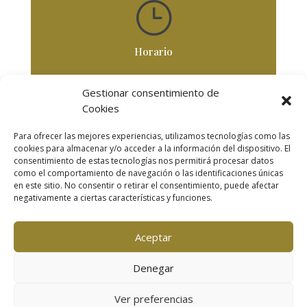
}
Horario
De Lunes a Viernes
Gestionar consentimiento de
De 8,30 horas a 18 horas
Cookies
Para ofrecer las mejores experiencias, utilizamos tecnologías como las
cookies para almacenar y/o acceder a la información del dispositivo. El
Secciones
consentimiento de estas tecnologías nos permitirá procesar datos
como el comportamiento de navegación o las identificaciones únicas
INICIO
|
TRABAJOS
|
CLIENTES
|
en este sitio. No consentir o retirar el consentimiento, puede afectar
NOSOTROS
|
CONTACTO
|
VIDEOS
negativamente a ciertas características y funciones.
© Copyright | Todos los derechos reservados |
Aviso
legal
| Política de privacidad | Política de cookies
Aceptar
Denegar
Ver preferencias