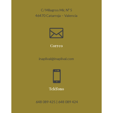
C/ Milagros Mir, Nº 5
46470 Catarroja – Valencia

Correo
inaplival@inaplival.com

Teléfono
648 089 425 |
648 089 424